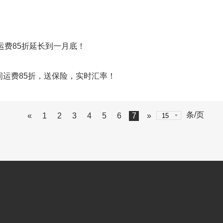
运费85折延长到一月底！
运费85折，送保险，实时汇率！
条/页
«
1
2
3
4
5
6
7
»