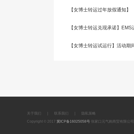
【女博士转运过年放假通知】
【女博士转运兑现承诺】EMS
【女博士转运试运行】活动期间
关于我们
|
联系我们
|
隐私策略
Copyright © 2017
冀ICP备16025058号
张家口元气购商贸有限公司