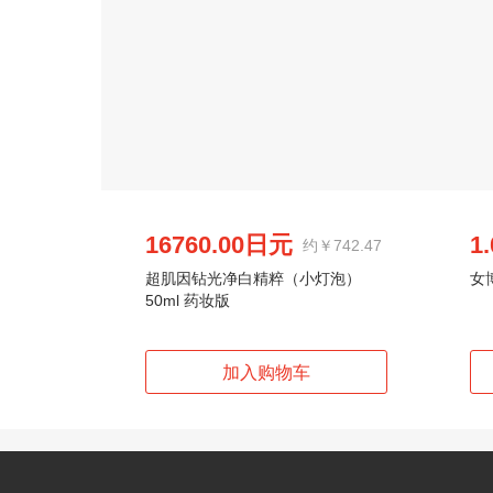
16760.00日元
1
约￥742.47
超肌因钻光净白精粹（小灯泡）
女
50ml 药妆版