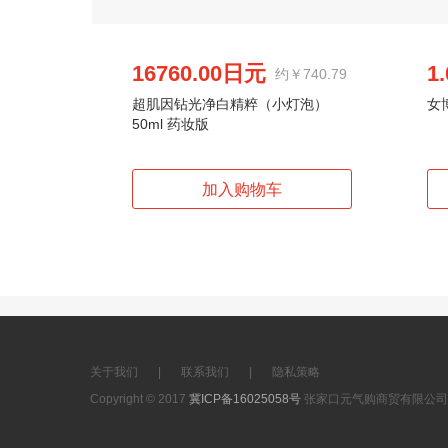
16760.00日元
1
约￥740.79
超肌因钻光净白精粹（小灯泡）
女
50ml 药妆版
关于我们
|
联系我们
|
隐私策略
Copyright © 2017
冀ICP备16025058号
张家口元气购商贸有限公司