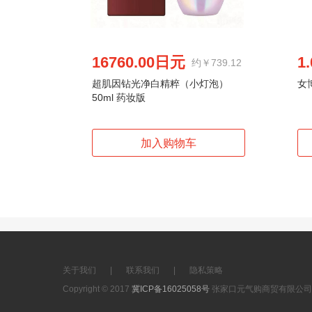
16760.00日元
1
约￥739.12
超肌因钻光净白精粹（小灯泡）
女
50ml 药妆版
关于我们
|
联系我们
|
隐私策略
Copyright © 2017
冀ICP备16025058号
张家口元气购商贸有限公司