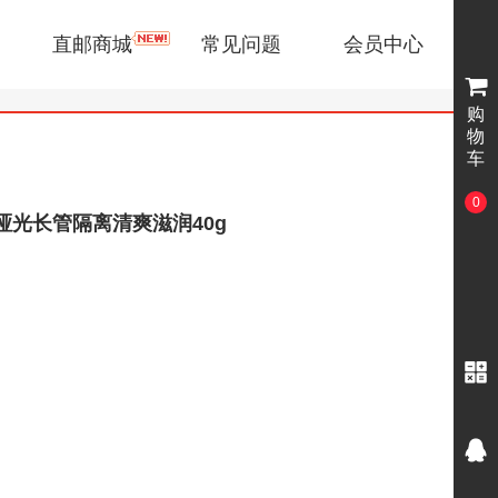
直邮商城
常见问题
会员中心
购
物
车
0
磨砂哑光长管隔离清爽滋润40g