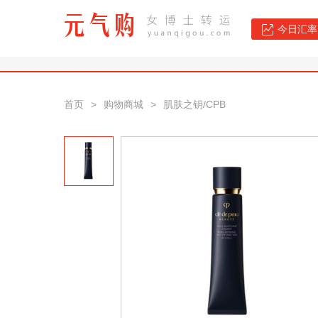
今日汇率：
首页
>
购物商城
>
肌肤之钥/CPB