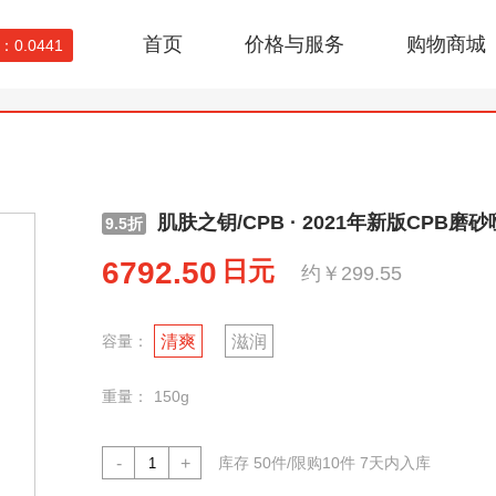
首页
价格与服务
购物商城
0.0441
肌肤之钥/CPB · 2021年新版CPB
9.5折
6792.50
日元
约￥299.55
容量：
清爽
滋润
重量：
150g
-
+
库存
50
件/限购10件 7天内入库