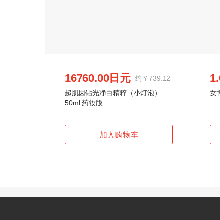
16760.00日元
1
约￥739.12
超肌因钻光净白精粹（小灯泡）
女
50ml 药妆版