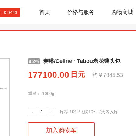
首页
价格与服务
购物商城
0.0443
赛琳/Celine · Tabou老花锁头包
9.2折
177100.00
日元
约￥7845.53
重量：
1000g
-
+
库存
10
件/限购10件 7天内入库