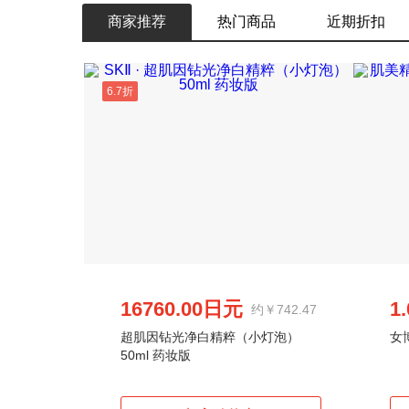
商家推荐
热门商品
近期折扣
6.7折
16760.00日元
1
约￥742.47
超肌因钻光净白精粹（小灯泡）
女
50ml 药妆版